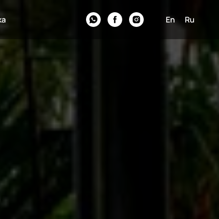
ка
En
Ru