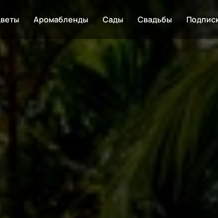
веты
Аромабленды
Сады
Свадьбы
Подпис